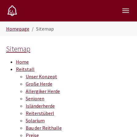
Skip to main navigation
Zum Hauptinhalt springen
Skip to page footer
Sie sind hier:
Homepage
Sitemap
Sitemap
Home
Reitstall
Unser Konzept
Große Herde
Allergiker Herde
Senioren
Isländerherde
Reiterstüberl
Solarium
Bau der Reithalle
Preise