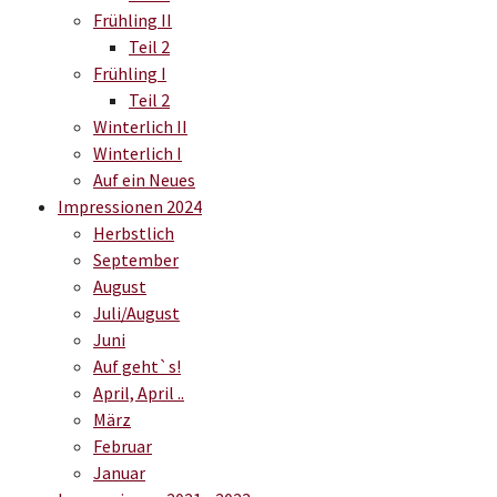
Frühling II
Teil 2
Frühling I
Teil 2
Winterlich II
Winterlich I
Auf ein Neues
Impressionen 2024
Herbstlich
September
August
Juli/August
Juni
Auf geht`s!
April, April ..
März
Februar
Januar