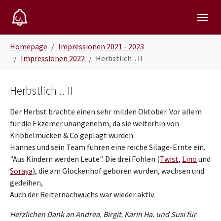
Skip to main navigation
Zum Hauptinhalt springen
Skip to page footer
Sie sind hier:
Homepage
Impressionen 2021 - 2023
Impressionen 2022
Herbstlich .. II
Herbstlich .. II
Der Herbst brachte einen sehr milden Oktober. Vor allem
für die Ekzemer unangenehm, da sie weiterhin von
Kribbelmücken & Co geplagt wurden.
Hannes und sein Team fuhren eine reiche Silage-Ernte ein.
"Aus Kindern werden Leute". Die drei Fohlen (
Twist
,
Lino
und
Soraya
), die am Glockenhof geboren wurden, wachsen und
gedeihen,
Auch der Reiternachwuchs war wieder aktiv.
Herzlichen Dank an Andrea, Birgit, Karin Ha. und Susi für